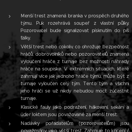
Menší trest znamená branka v prospěch druhého
týmu. Puk rozehrává soupeř z vlastní půlky.
Pozorovatel bude signalizovat písknutím do píš
´ťalky.
Větší trest nebo cokoliv, co ohrožuje bezpečnost
hráčů, dobrovolníků nebo pozorovatelů znamená
vyloučení hráče z turnaje bez možnosti náhrady
hráče na soupiske. V extrémních situacích, které
zahrnují více jak jednoho hráče týmu, může být z
turnaje vyloučen celý tým. Tento tým a všichni
jeho hráči se už nikdy nebudou moct zúčastnit
turnaje.
Klasické fauly jako podražení, hákovaní, sekání a
úder loktem jsou považované za menší trest.
Nadávky pořadatelům (pozorovatelům) jsou
považovány jako větší trest. Zahrnuje to křicení /