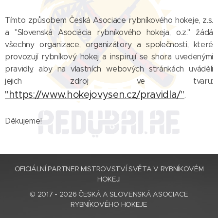
Tímto způsobem Česká Asociace rybníkového hokeje, z.s.
a "Slovenská Asociácia rybníkového hokeja, o.z." žádá
všechny organizace, organizátory a společnosti, které
provozují rybníkový hokej a inspirují se shora uvedenými
pravidly, aby na vlastních webových stránkách uváděli
jejich zdroj ve tvaru:
"https://www.hokejovysen.cz/pravidla/"
.
Děkujeme!
OFICIÁLNÍ PARTNER MISTROVSTVÍ SVĚTA V RYBNÍKOVÉM
HOKEJI
© 2017 - 2026 ČESKÁ A SLOVENSKÁ ASOCIACE
RYBNÍKOVÉHO HOKEJE