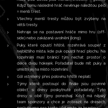
Když tomu následně hráč nevěnuje náležitou péči
= menší trest.
Všechny menší tresty můžou být zvýšeny na
větši tresty.
Nehraje se na postavení hráče mimo hru (off-
side) nebo zakázaná uvolnění (icing).
Puky, které opustí hřiště, rozehrává soupeř z
nejbližšího místa, kde puk opustil hrací plochu. Na
rozehrání musí bránící tým nechat prostor o
délce dvou hokejek. Pořadatel bude mít puky a
umístní jej na místo rozehrání.
Gól vstrělený přes polovinu hřiště neplatí.
Týmy které postoupí do finále jsou povinné
obléct si dresy poskytnuté pořadately. Tyto
dresy si obě týmy ponechají. Když má nějaký
team sponzory a chce je zobrazit na dresech,
poskytneme pro tento účel místo za brankou.