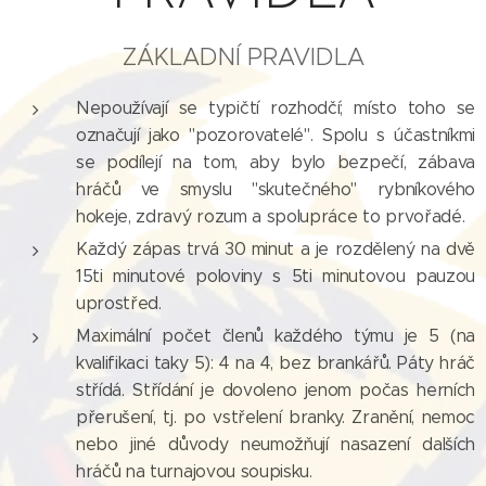
ZÁKLADNÍ PRAVIDLA
Nepoužívají se typičtí rozhodčí; místo toho se
označují jako "pozorovatelé". Spolu s účastníkmi
se podílejí na tom, aby bylo bezpečí, zábava
hráčů ve smyslu "skutečného" rybníkového
hokeje, zdravý rozum a spolupráce to prvořadé.
Každý zápas trvá 30 minut a je rozdělený na dvě
15ti minutové poloviny s 5ti minutovou pauzou
uprostřed.
Maximální počet členů každého týmu je 5 (na
kvalifikaci taky 5): 4 na 4, bez brankářů. Páty hráč
střídá. Střídání je dovoleno jenom počas herních
přerušení, tj. po vstřelení branky. Zranění, nemoc
nebo jiné důvody neumožňují nasazení dalších
hráčů na turnajovou soupisku.