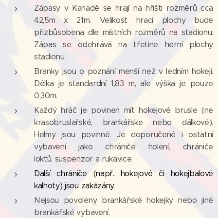
Zápasy v Kanadě se hrají na hřišti rozměrů cca
42,5m x 21m. Velikost hrací plochy bude
přizbůsobena dle místních rozměrů na stadionu.
Zápas se odehrává na třetine herní plochy
stadionu.
Branky jsou o poznání menší než v ledním hokeji.
Délka je standardní 1,83 m, ale výška je pouze
0,30m.
Každý hráč je povinen mít hokejové brusle (ne
krasobruslařské, brankářske nebo dálkové).
Helmy jsou povinné. Je doporučené i ostatní
vybavení jako chrániče holení, chrániče
loktů,
suspenzor
a rukavice.
Další chrániče (např. hokejové či hokejbalové
kalhoty) jsou zakázány.
Nejsou povoleny brankářské hokejky nebo jiné
brankářské vybavení.