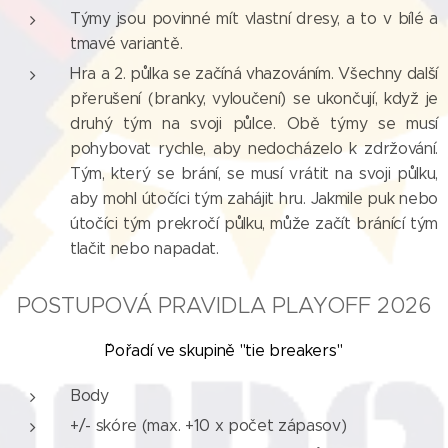
Týmy jsou povinné mít vlastní dresy, a to v bílé a
tmavé variantě.
Hra a 2. půlka se začíná vhazováním. Všechny další
přerušení (branky, vyloučení) se ukončují, když je
druhý tým na svoji půlce. Obě týmy se musí
pohybovat rychle, aby nedocházelo k zdržování.
Tým, který se brání, se musí vrátit na svoji půlku,
aby mohl útočíci tým zahájit hru. Jakmile puk nebo
útočíci tým prekročí půlku, může začít bránící tým
tlačit nebo napadat.
POSTUPOVÁ PRAVIDLA PLAYOFF 2026
ˇPořadí ve skupině "tie breakers"
Body
+/- skóre (max. +10 x počet zápasov)