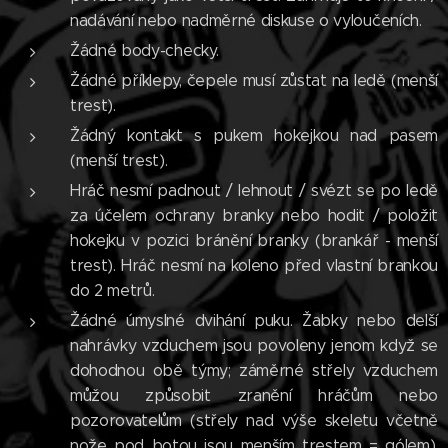
nadávání nebo nadměrné diskuse o vyloučeních.
Žádné body-checky.
Žádné příklepy, čepele musí zůstat na ledě (menší
trest).
Žádný kontakt s pukem hokejkou nad pasem
(menší trest).
Hráč nesmí padnout / lehnout / svézt se po ledě
za účelem ochrany branky nebo hodit / položit
hokejku v pozici bránění branky (brankář - menší
trest). Hráč nesmí na koleno před vlastní brankou
do 2 metrů.
Žádné úmyslné dvihání puku. Žabky nebo delší
nahrávky vzduchem jsou povoleny jenom když se
dohodnou obě týmy; záměrné střely vzduchem
můžou způsobit zranění hráčům nebo
pozorovatelům (střely nad výše skeletu včetně
nože pod botou jsou menším trestem = gólem).