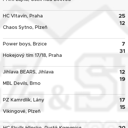
25
HC Vltavín, Praha
12
Chaos Sytno, Plzeň
7
Power boys, Brzice
31
Hokejový tím 17/18, Praha
12
Jihlava BEARS, Jihlava
19
MBL Devils, Brno
17
PZ Kamrdlík, Lány
15
Vikingové, Plzeň
20
HC Skulls Hlinsko, Pustá Kamenice