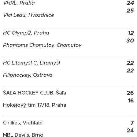
24
VHRL, Praha
25
Vlci Ledu, Hvozdnice
12
HC Olymp2, Praha
30
Phantoms Chomutov, Chomutov
22
HC Litomyšl C, Litomyšl
22
Filiphockey, Ostrava
26
ŠAĽA HOCKEY CLUB, Šaľa
16
Hokejový tím 17/18, Praha
7
Chillies, Vrchlabí
24
MBL Devils, Brno