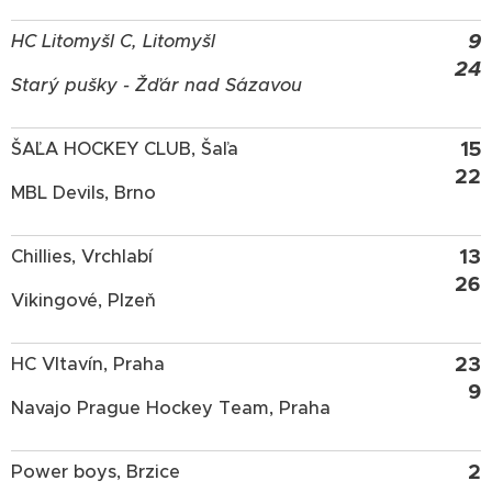
9
HC Litomyšl C, Litomyšl
24
Starý pušky - Žďár nad Sázavou
15
ŠAĽA HOCKEY CLUB, Šaľa
22
MBL Devils, Brno
13
Chillies, Vrchlabí
26
Vikingové, Plzeň
23
HC Vltavín, Praha
9
Navajo Prague Hockey Team, Praha
2
Power boys, Brzice