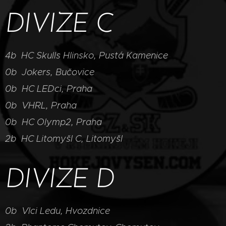
DIVIZE C
4b HC Skulls Hlinsko, Pustá Kamenice
0b Jokers, Bučovice
0b HC LEDci, Praha
0b VHRL, Praha
0b HC Olymp2, Praha
2b HC Litomyšl C, Litomyšl
DIVIZE D
0b Vlci Ledu, Hvozdnice