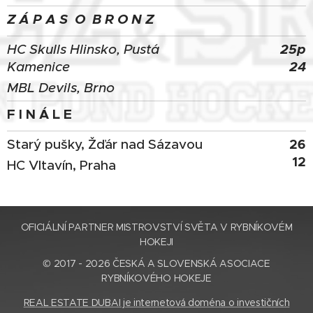
Z Á P A S O B R O N Z
25p
HC Skulls Hlinsko, Pustá
24
Kamenice
MBL Devils, Brno
F I N Á L E
26
Starý pušky, Žďár nad Sázavou
12
HC Vltavín, Praha
OFICIÁLNÍ PARTNER MISTROVSTVÍ SVĚTA V RYBNÍKOVÉM
HOKEJI
© 2017 - 2026 ČESKÁ A SLOVENSKÁ ASOCIACE
RYBNÍKOVÉHO HOKEJE
REAL ESTATE DUBAI je internetová doména o investičních