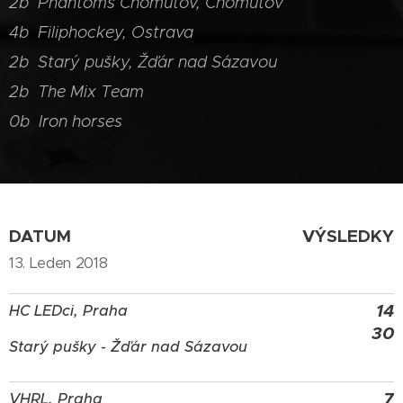
2b Phantoms Chomutov, Chomutov
4b Filiphockey, Ostrava
2b Starý pušky, Žďár nad Sázavou
2b The Mix Team
0b Iron horses
DATUM
VÝSLEDKY
13. Leden 2018
14
HC LEDci, Praha
30
Starý pušky - Žďár nad Sázavou
7
VHRL, Praha