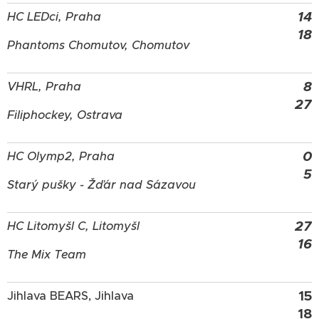
14
HC LEDci, Praha
18
Phantoms Chomutov, Chomutov
8
VHRL, Praha
27
Filiphockey, Ostrava
0
HC Olymp2, Praha
5
Starý pušky - Žďár nad Sázavou
27
HC Litomyšl C, Litomyšl
16
The Mix Team
15
Jihlava BEARS, Jihlava
18