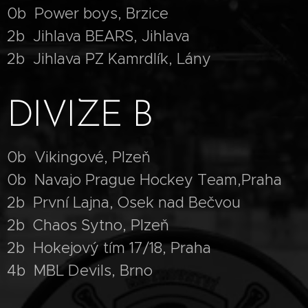
0b Power boys, Brzice
2b Jihlava BEARS, Jihlava
2b Jihlava PZ Kamrdlík, Lány
DIVIZE B
0b Vikingové, Plzeň
0b Navajo Prague Hockey Team,Praha
2b První Lajna, Osek nad Bečvou
2b Chaos Sytno, Plzeň
2b Hokejový tím 17/18, Praha
4b MBL Devils, Brno