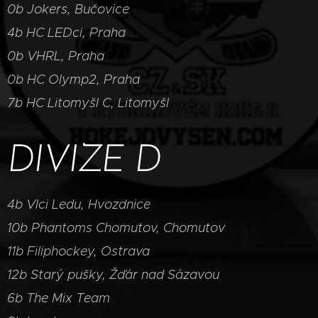
0b Jokers, Bučovice
4b HC LEDci, Praha
0b VHRL, Praha
0b HC Olymp2, Praha
7b HC Litomyšl C, Litomyšl
DIVIZE D
4b Vlci Ledu, Hvozdnice
10b Phantoms Chomutov, Chomutov
11b Filiphockey, Ostrava
12b Starý pušky, Žďár nad Sázavou
6b The Mix Team