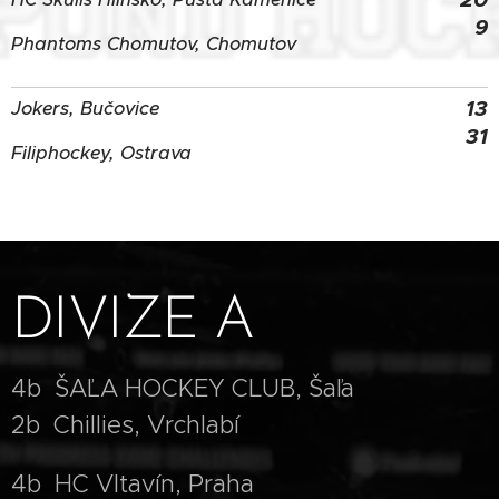
9
Phantoms Chomutov, Chomutov
13
Jokers, Bučovice
31
Filiphockey, Ostrava
DIVIZE A
4b ŠAĽA HOCKEY CLUB, Šaľa
2b Chillies, Vrchlabí
4b HC Vltavín, Praha