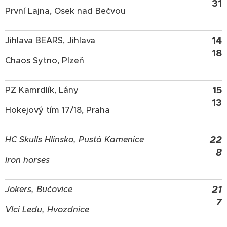
31
První Lajna, Osek nad Bečvou
14
Jihlava BEARS, Jihlava
18
Chaos Sytno, Plzeň
15
PZ Kamrdlík, Lány
13
Hokejový tím 17/18, Praha
22
HC Skulls Hlinsko, Pustá Kamenice
8
Iron horses
21
Jokers, Bučovice
7
Vlci Ledu, Hvozdnice