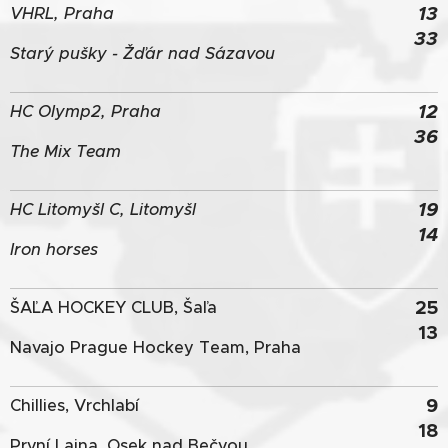
13
VHRL, Praha
33
Starý pušky - Žďár nad Sázavou
12
HC Olymp2, Praha
36
The Mix Team
19
HC Litomyšl C, Litomyšl
14
Iron horses
25
ŠAĽA HOCKEY CLUB, Šaľa
13
Navajo Prague Hockey Team, Praha
9
Chillies, Vrchlabí
18
První Lajna, Osek nad Bečvou