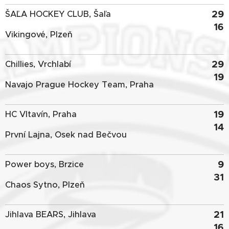
29
ŠAĽA HOCKEY CLUB, Šaľa
16
Vikingové, Plzeň
29
Chillies, Vrchlabí
19
Navajo Prague Hockey Team, Praha
19
HC Vltavín, Praha
14
První Lajna, Osek nad Bečvou
9
Power boys, Brzice
31
Chaos Sytno, Plzeň
21
Jihlava BEARS, Jihlava
16