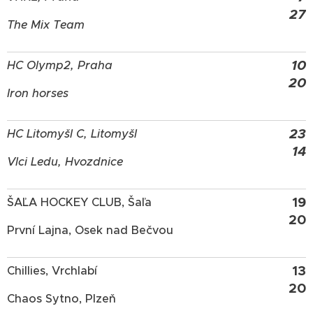
27
The Mix Team
10
HC Olymp2, Praha
20
Iron horses
23
HC Litomyšl C, Litomyšl
14
Vlci Ledu, Hvozdnice
19
ŠAĽA HOCKEY CLUB, Šaľa
20
První Lajna, Osek nad Bečvou
13
Chillies, Vrchlabí
20
Chaos Sytno, Plzeň