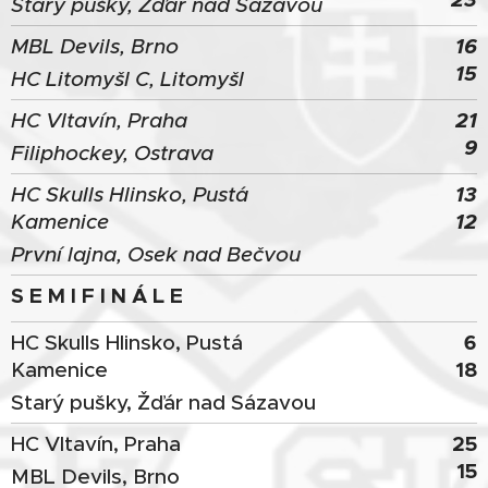
Starý pušky, Žďár nad Sázavou
16
MBL Devils, Brno
15
HC Litomyšl C, Litomyšl
21
HC Vltavín, Praha
9
Filiphockey, Ostrava
13
HC Skulls Hlinsko, Pustá
12
Kamenice
První lajna, Osek nad Bečvou
S E M I F I N Á L E
6
HC Skulls Hlinsko, Pustá
18
Kamenice
Starý pušky, Žďár nad Sázavou
25
HC Vltavín, Praha
15
MBL Devils, Brno