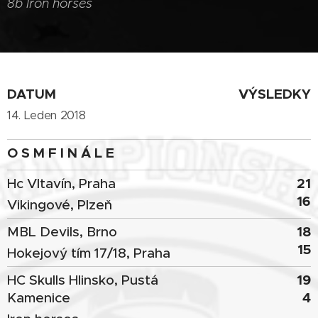
8b Iron horses
DATUM
VÝSLEDKY
14. Leden 2018
O S M F I N Á L E
21
Hc Vltavín, Praha
16
Vikingové, Plzeň
18
MBL Devils, Brno
15
Hokejový tím 17/18, Praha
19
HC Skulls Hlinsko, Pustá
4
Kamenice