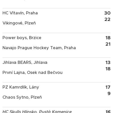
30
HC Vltavín, Praha
22
Vikingové, Plzeň
18
Power boys, Brzice
21
Navajo Prague Hockey Team, Praha
13
Jihlava BEARS, Jihlava
18
První Lajna, Osek nad Bečvou
17
PZ Kamrdlík, Lány
9
Chaos Sytno, Plzeň
16
HC Skulls Hlinsko, Pustá Kamenice