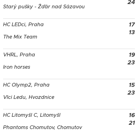
24
Starý pušky - Žďár nad Sázavou
17
HC LEDci, Praha
13
The Mix Team
19
VHRL, Praha
23
Iron horses
15
HC Olymp2, Praha
23
Vlci Ledu, Hvozdnice
16
HC Litomyšl C, Litomyšl
21
Phantoms Chomutov, Chomutov