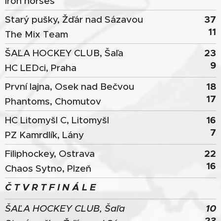
Iron horses
37
Starý pušky, Žďár nad Sázavou
11
The Mix Team
23
ŠAĽA HOCKEY CLUB, Šaľa
9
HC LEDci, Praha
18
První lajna, Osek nad Bečvou
17
Phantoms, Chomutov
16
HC Litomyšl C, Litomyšl
7
PZ Kamrdlík, Lány
22
Filiphockey, Ostrava
16
Chaos Sytno, Plzeň
Č T V R T F I N Á L E
10
ŠAĽA HOCKEY CLUB, Šaľa
23