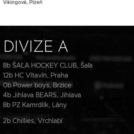
Vikingové, Plzeň
DIVIZE A
8b ŠAĽA HOCKEY CLUB, Šaľa
12b HC Vltavín, Praha
0b Power boys, Brzice
4b Jihlava BEARS, Jihlava
8b PZ Kamrdlík, Lány
2b Chillies, Vrchlabí